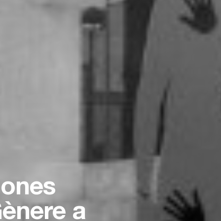
Bones
Gènere a