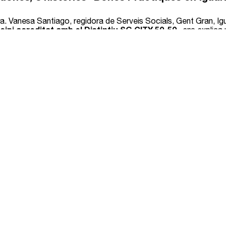
a. Vanesa Santiago, regidora de Serveis Socials, Gent Gran, Igu
cipi acreditat amb el Distintiu SG CITY 50-50,
ens explica
idoria d’Igualtat
.