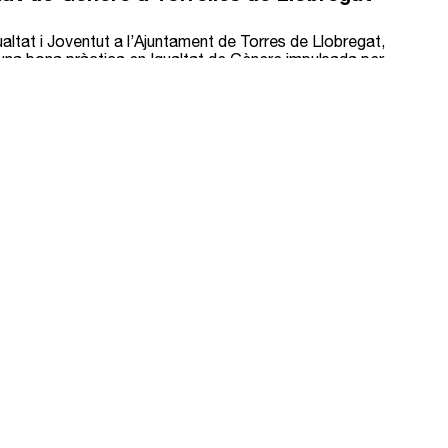
altat i Joventut a
l’Ajuntament de Torres de Llobregat
,
 una bona pràctica en Igualtat de Gènere impulsada per