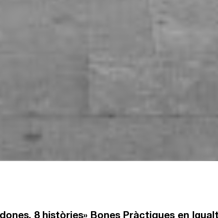
 dones, 8 històries» Bones Pràctiques en Igual