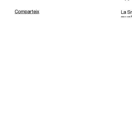
Comparteix
La Sr
muni
la
Reg