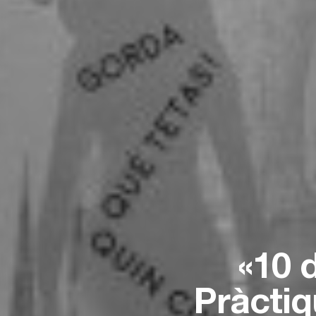
«10 
Pràctiq