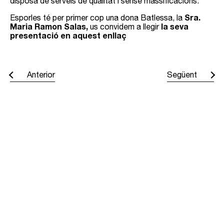
disposa de serveis de qualitat i sense massificacions.
Sra.
Esporles té per primer cop una dona Batlessa, la
Maria Ramon Salas,
la seva
us convidem a llegir
presentació en aquest enllaç
Anterior
Següent
Comparteix