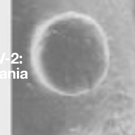
-2:
ania