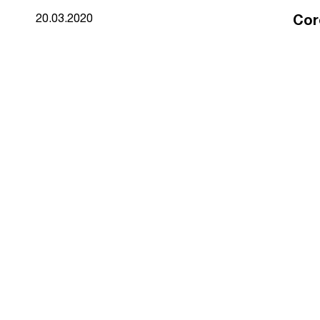
Cor
20.03.2020
Comparteix
Gràci
lleng
Podeu
SAR
Tenim
falta!
Desc