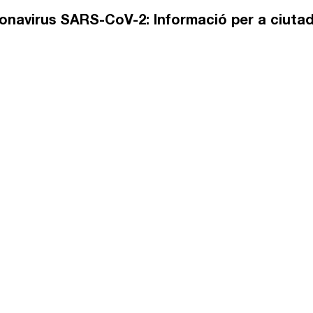
onavirus SARS-CoV-2: Informació per a ciuta
es al treball en xarxa de les activistes de les organitzacions, s’
ües en referència al #coronavirus.
 accedir a tota la informació en aquesta pàgina que han crea
S-CoV-2
 moltes veïnes que senten i no entenen els continguts dels mis
arrega’t els audios en diferents idiomes i ajuda a fer difu