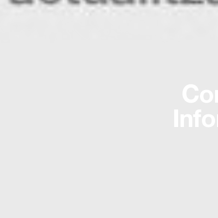
Co
Inf