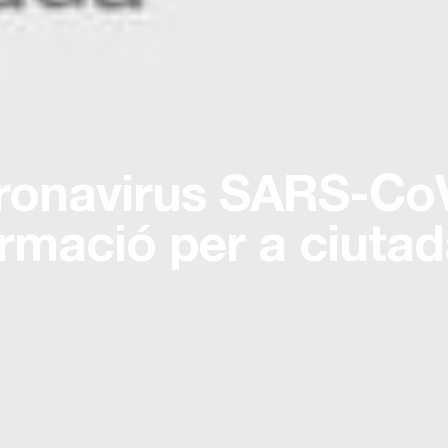
ronavirus SARS-CoV
ormació per a ciutad