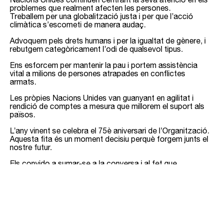
problemes que realment afecten les persones.
Treballem per una globalització justa i per que l’acció
climàtica s’escometi de manera audaç.
Advoquem pels drets humans i per la igualtat de gènere, i
rebutgem categòricament l’odi de qualsevol tipus.
Ens esforcem per mantenir la pau i portem assistència
vital a milions de persones atrapades en conflictes
armats.
Les pròpies Nacions Unides van guanyant en agilitat i
rendició de comptes a mesura que millorem el suport als
països.
L’any vinent se celebra el 75è aniversari de l’Organització.
Aquesta fita és un moment decisiu perquè forgem junts el
nostre futur.
Els convido a sumar-se a la conversa i al fet que
“nosaltres els pobles” promoguem el nostre benestar
units.
Moltes gràcies