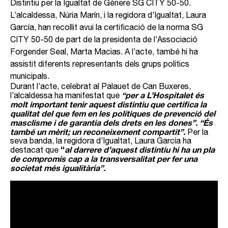
Distintiu per la Igualtat de Gènere SG CITY 50-50.
L’alcaldessa, Núria Marín, i la regidora d’Igualtat, Laura
García, han recollit avui la certificació de la norma SG
CITY 50-50 de part de la presidenta de l’Associació
Forgender Seal, Marta Macias. A l’acte, també hi ha
assistit diferents representants dels grups polítics
municipals.
Durant l’acte, celebrat al Palauet de Can Buxeres,
“
per a L’Hospitalet és
l’alcaldessa ha manifestat que
molt important tenir aquest distintiu que certifica la
qualitat del que fem en les polítiques de prevenció del
masclisme i de garantia dels drets en les dones”. “És
també un mèrit; un reconeixement compartit
”.
Per la
seva banda, la regidora d’Igualtat, Laura García ha
“
al darrere d’aquest distintiu hi ha un pla
destacat que
de compromís cap a la transversalitat per fer una
societat més igualitària”.