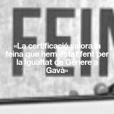
«La certificació valora la
feina que hem estat fent per
la Igualtat de Gènere a
Gavà»