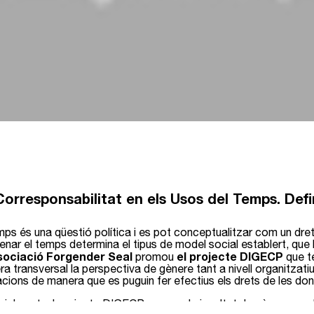
Corresponsabilitat en els Usos del Temps. Defin
mps és una qüestió política i es pot conceptualitzar com un dret
enar el temps determina el tipus de model social establert, que
sociació Forgender Seal
el projecte DIGECP
promou
que té
a transversal la perspectiva de gènere tant a nivell organitzati
cions de manera que es puguin fer efectius els drets de les dones
ialment, el projecte DIGECP promou la igualtat de gènere en e