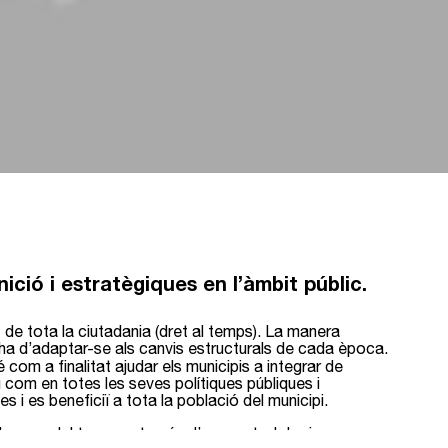
ició i estratègiques en l’àmbit públic.
 de tota la ciutadania (dret al temps). La manera
 ha d’adaptar-se als canvis estructurals de cada època.
 com a finalitat ajudar els municipis a integrar de
u com en totes les seves polítiques públiques i
 i es beneficiï a tota la població del municipi.
ls usos del temps a través d’una metodologia