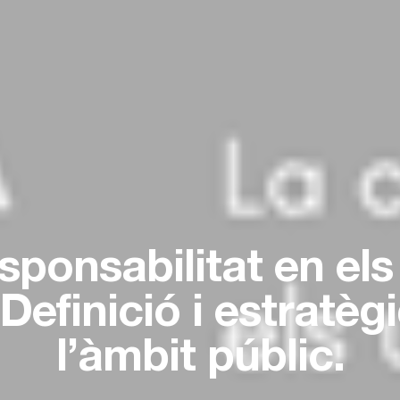
sponsabilitat en els
Definició i estratèg
l’àmbit públic.