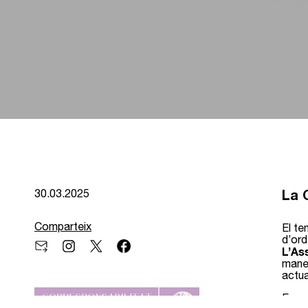
La 
30.03.2025
Comparteix
El te
d’ord
L’As
maner
actua
Espec