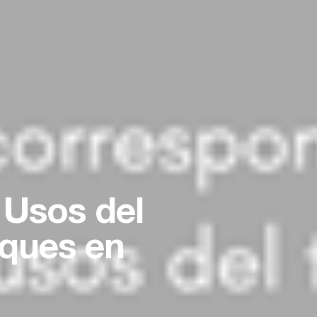
 Usos del
iques en