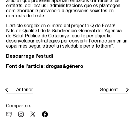
article i que pretenen aportar reflexions d’interès a les
entitats, col·lectius i administracions que es plantegen
com abordar la prevenció d’agressions sexistes en
contexts de festa.
L’article sorgeix en el marc del projecte
Q de Festa! –
Nits de Qualitat
de la Subdirecció General de l’Agència
de Salut Pública de Catalunya, que té per objectiu
desenvolupar estratègies per convertir l’oci nocturn en un
espai més segur, atractiu i saludable per a tothom”.
Descarrega l’estudi
Font de l’article: drogas&género
Anterior
Següent
Comparteix