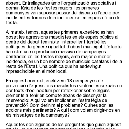
absent. Entrellaçades amb l’organització associativa i
comunitària de les festes majors, les primeres
campanyes van suposar passar del discurs a l’acció per
incidir en les formes de relacionar-se en espais d’oci i de
festa.
Al mateix temps, aquestes primeres experiències han
posat les agressions masclistes en els espais públics al
centre del debat feminista, interpel·lant també les
polítiques de gènere i igualtat d’abast municipal. L’efecte
ha estat una reproducció massiva de campanyes
centrades en les festes majors, amb major o menor
incidència, en un bon nombre de municipis catalans i de la
resta de l’Estat. Una política que ha esdevingut
imprescindible en el món local.
En aquest context, analitzem 18 campanyes de
prevenció d’agressions masclistes i violències sexuals en
contexts d’oci nocturn per reflexionar sobre alguns
elements a tenir en compte abans de dissenyar la
intervenció: A qui volem implicar en l’estratègia de
prevenció? Com definim el problema? Quines són les
accions més pertinents? A qui i com volem dirigir-nos en
els missatges de la campanya?
Aquestes són algunes de les preguntes que guien aquest