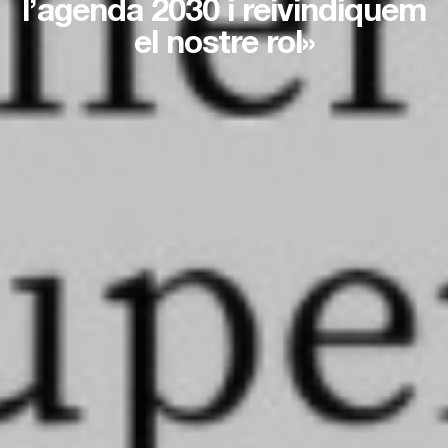
l’agenda 2030 i reivindiquem
el nostre rol»