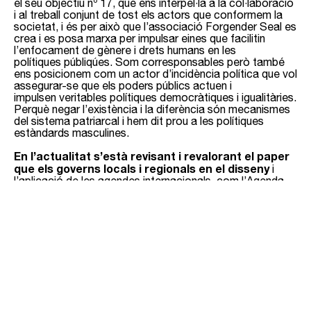
el seu objectiu nº 17, que ens interpel·la a la col·laboració
i al treball conjunt de tost els actors que conformem la
societat, i és per això que l’associació Forgender Seal es
crea i es posa marxa per impulsar eines que facilitin
l’enfocament de gènere i drets humans en les
polítiques públiqúes. Som corresponsables però també
ens posicionem com un actor d’incidència política que vol
assegurar-se que els poders públics actuen i
impulsen veritables polítiques democràtiques i igualitàries.
Perquè negar l’existència i la diferència són mecanismes
del sistema patriarcal i hem dit prou a les polítiques
estàndards masculines.
En l’actualitat s’està revisant i revalorant el paper
que els governs locals i regionals en el disseny
i
l’aplicació de les agendes internacionals, com l’Agenda
2030 entorn dels Objectius de Desenvolupament
Sostenible, l’Agenda de París o la Nova Agenda Urbana.
Aquests compromisos internacionals serveixen de marc
general per a l’aplicació de la normativa de gènere. Tots
aquests compromisos impliquen una gran responsabilitat i
representen un gran repte per als governs municipals, que
sovint es troben amb dificultats per adaptar aquestes
agendes al context local.
Aconseguir la igualtat de gènere i l’apoderament
de les dones forma part integral de cadascun dels