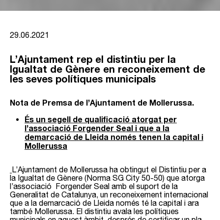
29.06.2021
L’Ajuntament rep el distintiu per la
Igualtat de Gènere en reconeixement de
les seves polítiques municipals
Nota de Premsa
de l’Ajuntament de Mollerussa.
És un segell de qualificació atorgat per
l’associació Forgender Seal i que a la
demarcació de Lleida només tenen la capital i
Mollerussa
L’Ajuntament de Mollerussa ha obtingut el Distintiu per a
la Igualtat de Gènere (Norma SG City 50-50) que atorga
l’associació Forgender Seal amb el suport de la
Generalitat de Catalunya, un reconeixement internacional
que a la demarcació de Lleida només té la capital i ara
també Mollerussa. El distintiu avala les polítiques
municipals en aquest àmbit, després de certificar un pla