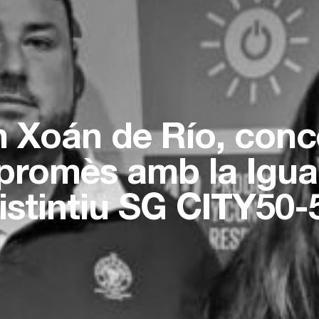
 Xoán de Río, conc
romès amb la Igual
istintiu SG CITY50-