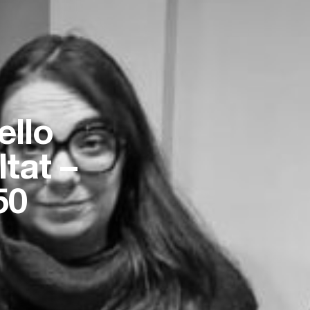
ello
tat –
50