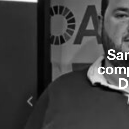
San
comp
D