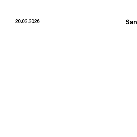
San
20.02.2026
Comparteix
El pa
Munic
Unió
José
José
pr
El
estat
A tra
perme
El pr
Tem
Des 
soste