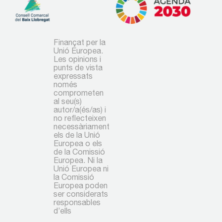
Finançat per la
Unió Europea.
Les opinions i
punts de vista
expressats
només
comprometen
al seu(s)
autor/a(és/as) i
no reflecteixen
necessàriament
els de la Unió
Europea o els
de la Comissió
Europea. Ni la
Unió Europea ni
la Comissió
Europea poden
ser considerats
responsables
d’ells