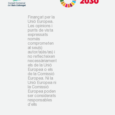
Finançat per la
Unió Europea.
Les opinions i
punts de vista
expressats
només
comprometen
al seu(s)
autor/a(és/as) i
no reflecteixen
necessàriament
els de la Unió
Europea o els
de la Comissió
Europea. Ni la
Unió Europea ni
la Comissió
Europea poden
ser considerats
responsables
d’ells