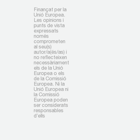
Finançat per la
Unió Europea.
Les opinions i
punts de vista
expressats
només
comprometen
al seu(s)
autor/a(és/as) i
no reflecteixen
necessàriament
els de la Unió
Europea o els
de la Comissió
Europea. Ni la
Unió Europea ni
la Comissió
Europea poden
ser considerats
responsables
d’ells