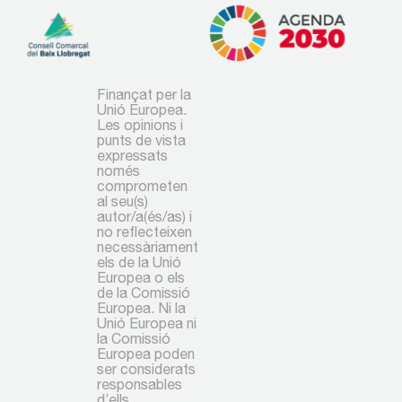
Finançat per la
Unió Europea.
Les opinions i
punts de vista
expressats
només
comprometen
al seu(s)
autor/a(és/as) i
no reflecteixen
necessàriament
els de la Unió
Europea o els
de la Comissió
Europea. Ni la
Unió Europea ni
la Comissió
Europea poden
ser considerats
responsables
d’ells