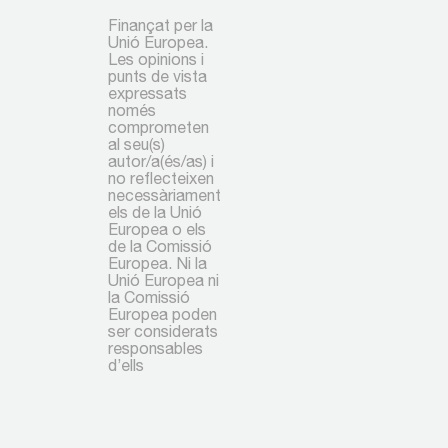
Finançat per la
Unió Europea.
Les opinions i
punts de vista
expressats
només
comprometen
al seu(s)
autor/a(és/as) i
no reflecteixen
necessàriament
els de la Unió
Europea o els
de la Comissió
Europea. Ni la
Unió Europea ni
la Comissió
Europea poden
ser considerats
responsables
d’ells